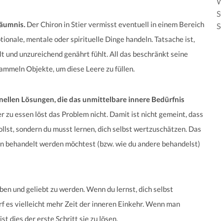
S
säumnis.
Der Chiron in Stier vermisst eventuell in einem Bereich
S
ionale, mentale oder spirituelle Dinge handeln. Tatsache ist,
lt und unzureichend genährt fühlt. All das beschränkt seine
ammeln Objekte, um diese Leere zu füllen.
hnellen Lösungen, die das unmittelbare innere Bedürfnis
r zu essen löst das Problem nicht. Damit ist nicht gemeint, dass
ollst, sondern du musst lernen, dich selbst wertzuschätzen. Das
ren behandelt werden möchtest (bzw. wie du andere behandelst)
eben und geliebt zu werden. Wenn du lernst, dich selbst
f es vielleicht mehr Zeit der inneren Einkehr. Wenn man
t dies der erste Schritt sie zu lösen.