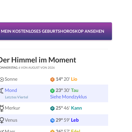
MEIN KOSTENLOSES GEBURTSHOROSKOP ANSEHEN
Der Himmel im Moment
ONNERSTAG
, 6 VON AUGUST VON 2026
Sonne
14°
20'
Lio
Mond
23°
30'
Tau
Siehe Mondzyklus
Letztes Viertel
Merkur
25°
46'
Kann
Venus
29°
59'
Leb
Mars
26°
57'
Edel