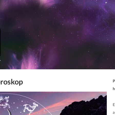
oroskop
P
h
E
a