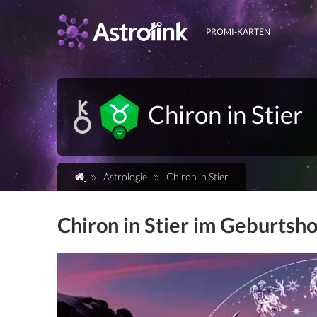
PROMI-KARTEN
Chiron in Stier
Astrologie
Chiron in Stier
Chiron in Stier im Geburtsh