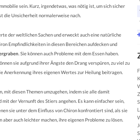
mmobilie sein. Kurz, irgendetwas, was nötig ist, um sich sicher
ässt die Unsicherheit normalerweise nach.
erte der weltlichen Sachen und erweckt auch eine natürliche
hiron Empfindlichkeiten in diesen Bereichen aufdecken und
tergraben
. Sie können auch Probleme mit dem Essen haben.
önnen sie aufgrund ihrer Ängste den Drang verspüren, zu viel zu
F
ie Anerkennung ihres eigenen Wertes zur Heilung beitragen.
K
W
fen, mit diesen Themen umzugehen, indem sie alle damit
Z
it der Vernunft des Stiers angehen. Es kann einfacher sein,
S
nen sie unter dem Einfluss von Chiron konfrontiert sind, als sie
W
nen aber auch leichter machen, ihre eigenen Probleme zu lösen.
J
S