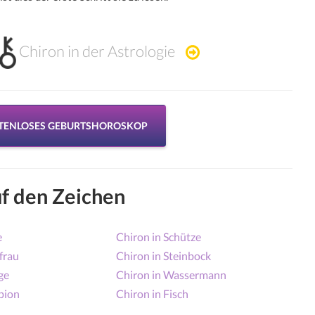
Chiron in der Astrologie
STENLOSES GEBURTSHOROSKOP
f den Zeichen
e
Chiron in Schütze
frau
Chiron in Steinbock
ge
Chiron in Wassermann
pion
Chiron in Fisch