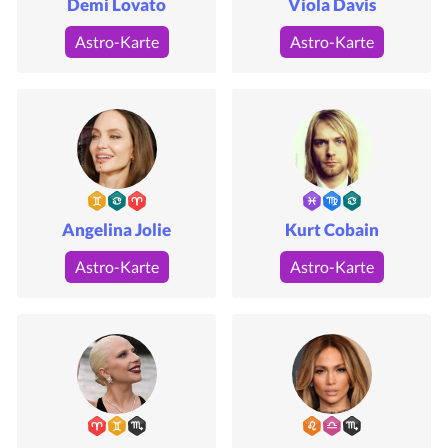
Demi Lovato
Viola Davis
Astro-Karte
Astro-Karte
Angelina Jolie
Kurt Cobain
Astro-Karte
Astro-Karte