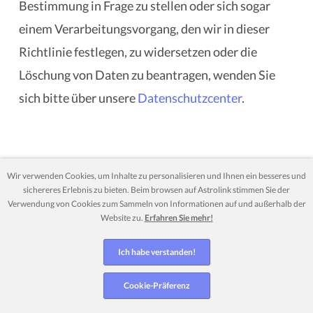
Bestimmung in Frage zu stellen oder sich sogar
einem Verarbeitungsvorgang, den wir in dieser
Richtlinie festlegen, zu widersetzen oder die
Löschung von Daten zu beantragen, wenden Sie
sich bitte über unsere
Datenschutzcenter
.
Wir verwenden Cookies, um Inhalte zu personalisieren und Ihnen ein besseres und
Weitere Informationen
sichereres Erlebnis zu bieten. Beim browsen auf Astrolink stimmen Sie der
Verwendung von Cookies zum Sammeln von Informationen auf und außerhalb der
Website zu.
Erfahren Sie mehr!
Eingehende E-Mails werden so schnell wie
Ich habe verstanden!
möglich beantwortet. Diese Website
respektiert und versucht, alle gesendeten E-
Cookie-Präferenz
Mails zu beantworten.