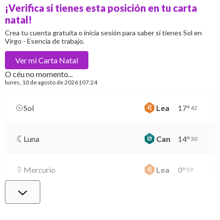
¡Verifica si tienes esta posición en tu carta
natal!
Crea tu cuenta gratuita o inicia sesión para saber si tienes Sol en
Virgo - Esencia de trabajo.
Ver mi
Carta Natal
O céu no momento...
lunes
, 10 de agosto de 2026 | 07:24
Sol
Lea
17
°
42
Luna
Can
14
°
30
Mercurio
Lea
0
°
59
Venus
Lib
3
°
30