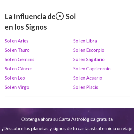
Marte
Gem
29
°
18
La Influencia de
Sol
en los Signos
Júpiter
Lea
9
°
1
Sol en Aries
Sol en Libra
Saturno
Ari
14
°
34
R
Sol en Tauro
Sol en Escorpio
Sol en Géminis
Sol en Sagitario
Urano
Gem
5
°
16
Sol en Cáncer
Sol en Capricornio
Sol en Leo
Sol en Acuario
Neptuno
Ari
4
°
7
R
Sol en Virgo
Sol en Piscis
Plutón
Aqu
3
°
57
R
Obtenga ahora su Carta Astrológica gratuita
Quiron
Tou
0
°
50
R
¡Descubre los planetas y signos de tu carta astral e inicia un viaje