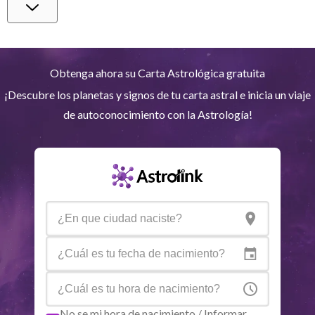
Venus
Lib
1
°
29
Marte
Gem
27
°
57
Obtenga ahora su Carta Astrológica gratuita
¡Descubre los planetas y signos de tu carta astral e inicia un viaje
Júpiter
Lea
8
°
34
de autoconocimiento con la Astrología!
Saturno
Ari
14
°
37
R
Urano
Gem
5
°
13
Neptuno
Ari
4
°
9
R
Plutón
Aqu
4
°
0
R
No se mi hora de nacimiento / Informar