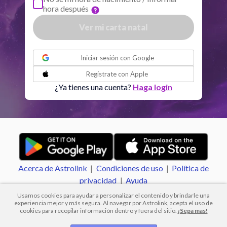
hora después
Quiron
Tou
0
°
51
R
Ver mi carta natal
Lilit
Sag
25
°
48
o
Iniciar sesión con
Google
Nodo Norte
Aqu
29
°
Regístrate con
Apple
52
R
¿Ya tienes una cuenta?
Haga login
Aspectos activos
Orbe
Sol
Sextil
Luna
1.06
Acerca de Astrolink
|
Condiciones de uso
|
Política de
Sol
Conjunción
Júpiter
7.19
privacidad
|
Ayuda
Usamos cookies para ayudar a personalizar el contenido y brindarle una
experiencia mejor y más segura. Al navegar por Astrolink, acepta el uso de
Sol
Trine
Saturno
1.14
cookies para recopilar información dentro y fuera del sitio.
¡Sepa mas!
© 2012 -
2026
.
Todos los derechos reservados.