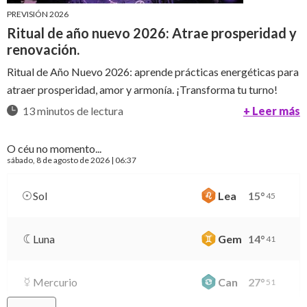
PREVISIÓN 2026
Ritual de año nuevo 2026: Atrae prosperidad y
renovación.
Ritual de Año Nuevo 2026: aprende prácticas energéticas para
atraer prosperidad, amor y armonía. ¡Transforma tu turno!
13 minutos de lectura
+ Leer más
O céu no momento...
sábado
, 8 de agosto de 2026 | 06:37
Sol
Lea
15
°
45
Luna
Gem
14
°
41
Mercurio
Can
27
°
51