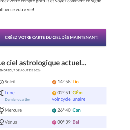
réez votre compte gratuit et voyez comment ce signe
nfluence votre vie!
CRÉEZ VOTRE CARTE DU CIEL DÈS MAINTENANT!
Le ciel astrologique actuel...
ENDREDI
, 7 DE AOÛT DE 2026
Soleil
14°
58'
Lio
Lune
02°
51'
GÉm
voir cycle lunaire
Dernier quartier
Mercure
26°
40'
Can
Vénus
00°
39'
Bal