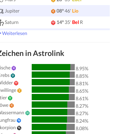
Jupiter
08°
46'
Lio
Saturn
14°
35'
Bel
R
Weiterlesen
Uranus
05°
15'
Edel
Neptun
04°
08'
Bel
R
Zeichen in Astrolink
Pluto
03°
59'
Ver
R
ische
8.95%
00°
51'
Tau
R
Chiron
rebs
8.85%
Lilith
25°
55'
Sag
idder
8.81%
willinge
8.65%
Nordknoten
29°
51'
Ver
R
tier
8.61%
Löwe
8.27%
Aktive Aspekte
Orbis
assermann
8.27%
ungfrau
8.24%
Sonne
Konjunktion
Jupiter
7.90
korpion
8.08%
Sonne
Trigon
Saturn
2.08