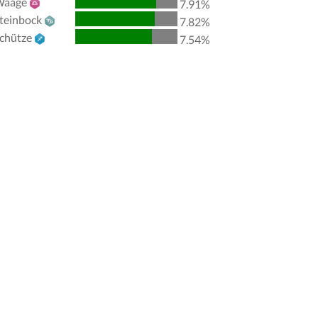
Waage
7.91%
teinbock
Mond
Quadratur
Venus
3.65
7.82%
chütze
7.54%
Mond
Konjunktion
Mars
0.21
Mond
Quadratur
Neptun
5.34
Mond
Trigon
Nordknoten
1.05
Venus
Trigon
Uranus
2.81
Venus
Widerspruch
Neptun
1.69
Venus
Trigon
Pluto
1.54
Mars
Trigon
Nordknoten
1.26
Uranus
Sextil
Neptun
1.12
Uranus
Trigon
Pluto
1.27
Neptun
Sextil
Pluto
0.15