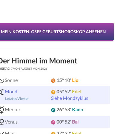
MEIN KOSTENLOSES GEBURTSHOROSKOP ANSEHEN
Der Himmel im Moment
REITAG
, 7 VON AUGUST VON 2026
Sonne
15°
10'
Lio
Mond
05°
52'
Edel
Siehe Mondzyklus
Letztes Viertel
Merkur
26°
58'
Kann
Venus
00°
52'
Bal
Mars
27°
32'
Edel