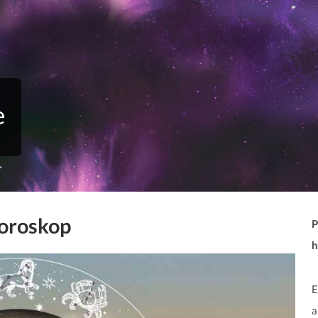
e
horoskop
P
h
E
a