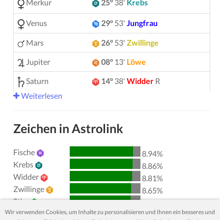
Merkur
25°
38'
Krebs
Venus
29°
53'
Jungfrau
Mars
26°
53'
Zwillinge
Jupiter
08°
13'
Löwe
Saturn
14°
38'
Widder
R
Weiterlesen
Uranus
05°
11'
Zwillinge
Neptun
04°
10'
Widder
R
Zeichen in Astrolink
Pluto
04°
02'
Wassermann
R
Fische
8.94%
00°
51'
Stier
R
Chiron
Krebs
8.86%
Widder
8.81%
Lilith
25°
38'
Schütze
Zwillinge
8.65%
Stier
Nordknoten
29°
54'
Wassermann
R
8.61%
Wir verwenden Cookies, um Inhalte zu personalisieren und Ihnen ein besseres und
Löwe
8.27%