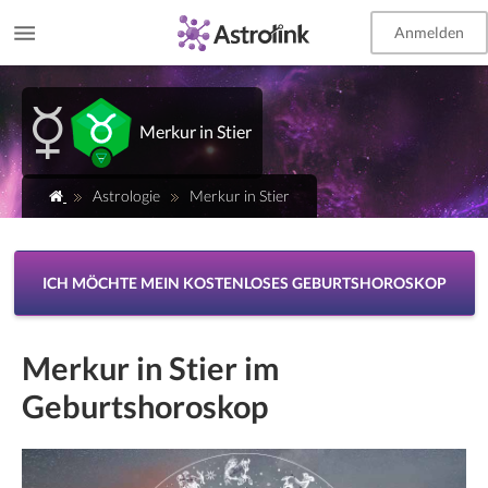
Anmelden
EN
Merkur in Stier
Astrologie
Merkur in Stier
ICH MÖCHTE MEIN KOSTENLOSES GEBURTSHOROSKOP
Merkur in Stier im
Geburtshoroskop