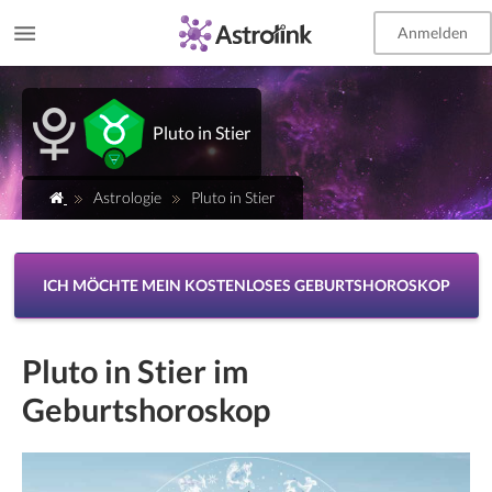
Anmelden
EN
Pluto in Stier
Astrologie
Pluto in Stier
ICH MÖCHTE MEIN KOSTENLOSES GEBURTSHOROSKOP
Pluto in Stier im
Geburtshoroskop