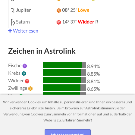
Jupiter
08°
25'
Löwe
Saturn
14°
37'
Widder
R
Weiterlesen
Uranus
05°
12'
Zwillinge
Neptun
04°
09'
Widder
R
Zeichen in Astrolink
Pluto
04°
01'
Wassermann
R
Fische
8.94%
00°
51'
Stier
R
Chiron
Krebs
8.85%
Widder
8.81%
Lilith
25°
44'
Schütze
Zwillinge
8.65%
Stier
Nordknoten
29°
53'
Wassermann
R
8.61%
Wir verwenden Cookies, um Inhalte zu personalisieren und Ihnen ein besseres und
Löwe
8.27%
sichereres Erlebnis zu bieten. Beim browsen auf Astrolink stimmen Sie der
Wassermann
8.27%
Aktive Aspekte
Orbis
Verwendung von Cookies zum Sammeln von Informationen auf und außerhalb der
Jungfrau
8.24%
Website zu.
Erfahren Sie mehr!
Sonne
Konjunktion
Jupiter
6.68
Skorpion
8.08%
Waage
7.91%
Sonne
Trigon
Saturn
0.47
Ich habe verstanden!