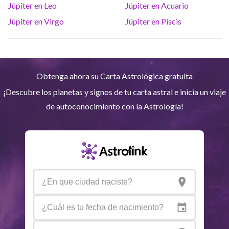
Júpiter en Leo
Júpiter en Acuario
Neptuno
Ari
4
°
11
R
Júpiter en Virgo
Júpiter en Piscis
Plutón
Aqu
4
°
3
R
Obtenga ahora su Carta Astrológica gratuita
Quiron
Tou
0
°
51
R
¡Descubre los planetas y signos de tu carta astral e inicia un viaje
de autoconocimiento con la Astrología!
Lilit
Sag
25
°
33
Nodo Norte
Aqu
29
°
54
Aspectos activos
Orbe
Sol
Cuadratura
Luna
1.81