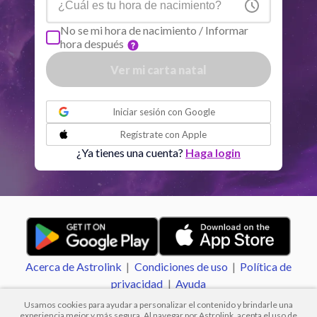
Sol
Conjunción
Júpiter
5.48
No se mi hora de nacimiento / Informar
hora después
Sol
Trine
Saturno
1.13
Ver mi carta natal
o
Luna
Cuadratura
Júpiter
3.66
Iniciar sesión con
Google
Regístrate con
Apple
Luna
Cuadratura
Plutón
7.66
¿Ya tienes una cuenta?
Haga login
Venus
Cuadratura
Marte
2.74
Júpiter
Sextil
Urano
2.90
Acerca de Astrolink
|
Condiciones de uso
|
Política de
Urano
Sextil
Neptuno
0.97
privacidad
|
Ayuda
Usamos cookies para ayudar a personalizar el contenido y brindarle una
experiencia mejor y más segura. Al navegar por Astrolink, acepta el uso de