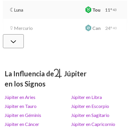
Luna
Tou
11
°
43
Mercurio
Can
24
°
40
Venus
Vir
29
°
8
Marte
Gem
26
°
24
La Influencia de
Júpiter
en los Signos
Júpiter
Lea
8
°
3
Júpiter en Aries
Júpiter en Libra
Saturno
Ari
14
°
39
R
Júpiter en Tauro
Júpiter en Escorpio
Júpiter en Géminis
Júpiter en Sagitario
Urano
Gem
5
°
9
Júpiter en Cáncer
Júpiter en Capricornio