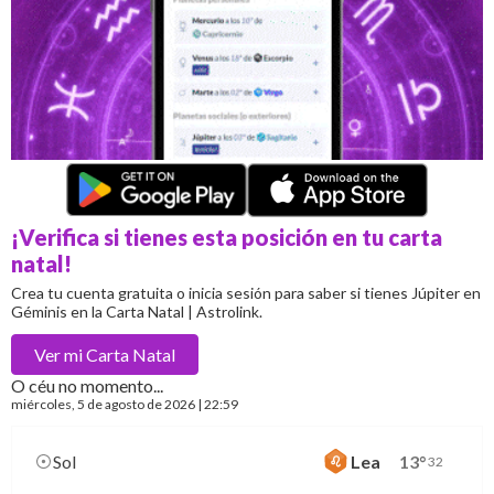
¡Verifica si tienes esta posición en tu carta
natal!
Crea tu cuenta gratuita o inicia sesión para saber si tienes Júpiter en
Géminis en la Carta Natal | Astrolink.
Ver mi
Carta Natal
O céu no momento...
miércoles
, 5 de agosto de 2026 | 22:59
Sol
Lea
13
°
32