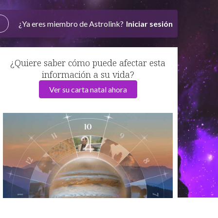
¿Ya eres miembro de Astrolink?
Iniciar sesión
¿Quiere saber cómo puede afectar esta
información a su vida?
Ver su carta natal ahora