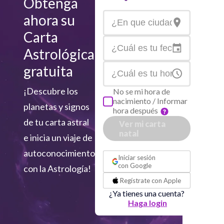
Obtenga
ahora su
Carta
Astrológica
gratuita
¡Descubre los
No se mi hora de
nacimiento / Informar
planetas y signos
hora después
de tu carta astral
Ver mi carta
natal
e inicia un viaje de
o
autoconocimiento
Iniciar sesión
con
Google
con la Astrología!
Regístrate con
Apple
¿Ya tienes una cuenta?
Haga login