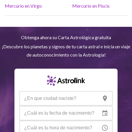
Neptuno
Ari
4
°
10
R
Mercurio en Virgo
Mercurio en Piscis
Plutón
Aqu
4
°
2
R
Obtenga ahora su Carta Astrológica gratuita
Quiron
Tou
0
°
51
R
¡Descubre los planetas y signos de tu carta astral e inicia un viaje
de autoconocimiento con la Astrología!
Lilit
Sag
25
°
37
Nodo Norte
Aqu
29
°
54
R
Aspectos activos
Orbe
Sol
Cuadratura
Luna
5.44