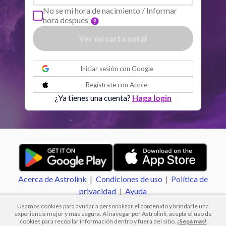
Sol
Conjunción
Júpiter
5.89
No se mi hora de nacimiento / Informar
hora después
Sol
Trine
Saturno
0.58
Ver mi carta natal
o
Luna
Sextil
Mercurio
5.89
Iniciar sesión con
Google
Regístrate con
Apple
Venus
Cuadratura
Marte
2.94
¿Ya tienes una cuenta?
Haga login
Urano
Sextil
Neptuno
1.00
Urano
Trine
Plutón
1.13
Acerca de Astrolink
|
Condiciones de uso
|
Política de
Neptuno
Sextil
Plutón
0.13
privacidad
|
Ayuda
Usamos cookies para ayudar a personalizar el contenido y brindarle una
experiencia mejor y más segura. Al navegar por Astrolink, acepta el uso de
Quiron
Sextil
Nodo Norte
0.96
cookies para recopilar información dentro y fuera del sitio.
¡Sepa mas!
© 2012 -
2026
.
Todos los derechos reservados.