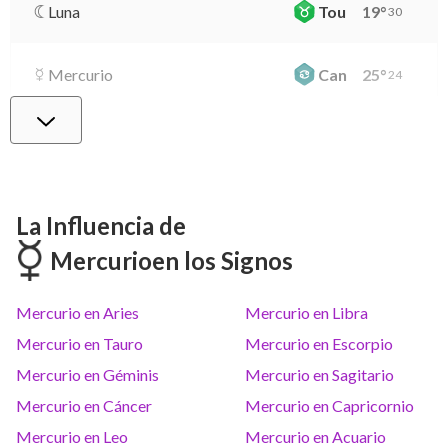
Luna
Tou
19
°
30
Mercurio
Can
25
°
24
Venus
Vir
29
°
42
Marte
Gem
26
°
46
La Influencia de
Mercurio
en los Signos
Júpiter
Lea
8
°
10
Mercurio en Aries
Mercurio en Libra
Saturno
Ari
14
°
39
R
Mercurio en Tauro
Mercurio en Escorpio
Mercurio en Géminis
Mercurio en Sagitario
Urano
Gem
5
°
10
Mercurio en Cáncer
Mercurio en Capricornio
Mercurio en Leo
Mercurio en Acuario