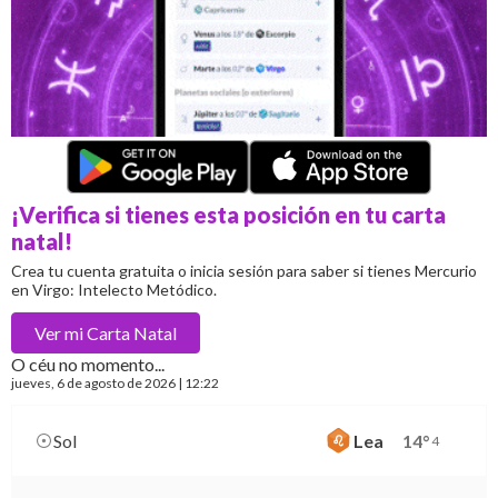
¡Verifica si tienes esta posición en tu carta
natal!
Crea tu cuenta gratuita o inicia sesión para saber si tienes Mercurio
en Virgo: Intelecto Metódico.
Ver mi
Carta Natal
O céu no momento...
jueves
, 6 de agosto de 2026 | 12:22
Sol
Lea
14
°
4