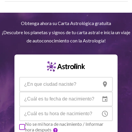
Plutón
Aqu
3
°
59
R
Obtenga ahora su Carta Astrológica gratuita
Quiron
Tou
0
°
51
R
¡Descubre los planetas y signos de tu carta astral e inicia un viaje
de autoconocimiento con la Astrología!
Lilit
Sag
25
°
53
Nodo Norte
Aqu
29
°
51
R
Aspectos activos
Orbe
Sol
Conjunción
Júpiter
7.72
Sol
Trine
Saturno
1.85
No se mi hora de nacimiento / Informar
hora después