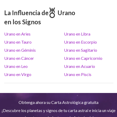
Marte
Gem
26
°
50
La Influencia de
Urano
en los Signos
Júpiter
Lea
8
°
12
Urano en Aries
Urano en Libra
Saturno
Ari
14
°
39
R
Urano en Tauro
Urano en Escorpio
Urano en Géminis
Urano en Sagitario
Urano
Gem
5
°
10
Urano en Cáncer
Urano en Capricornio
Urano en Leo
Urano en Acuario
Neptuno
Ari
4
°
10
R
Urano en Virgo
Urano en Piscis
Plutón
Aqu
4
°
2
R
Obtenga ahora su Carta Astrológica gratuita
Quiron
Tou
0
°
51
R
¡Descubre los planetas y signos de tu carta astral e inicia un viaje