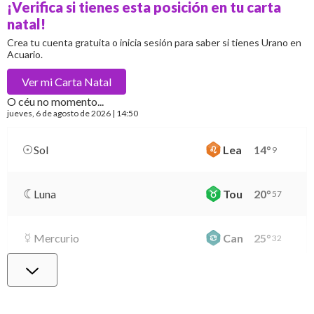
¡Verifica si tienes esta posición en tu carta
natal!
Crea tu cuenta gratuita o inicia sesión para saber si tienes Urano en
Acuario.
Ver mi
Carta Natal
O céu no momento...
jueves
, 6 de agosto de 2026 | 14:50
Sol
Lea
14
°
9
Luna
Tou
20
°
57
Mercurio
Can
25
°
32
Venus
Vir
29
°
48