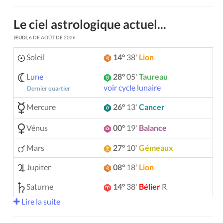
Le ciel astrologique actuel...
JEUDI
, 6 DE AOÛT DE 2026
Soleil
14°
38'
Lion
Lune
28°
05'
Taureau
voir cycle lunaire
Dernier quartier
Mercure
26°
13'
Cancer
Vénus
00°
19'
Balance
Mars
27°
10'
Gémeaux
Jupiter
08°
18'
Lion
Saturne
14°
38'
Bélier
R
Lire la suite
Uranus
05°
11'
Gémeaux