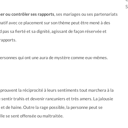
S
ner ou contrôler ses rapports
, ses mariages ou ses partenariats
e natif avec ce placement sur son thème peut être mené à des
 pas sa fierté et sa dignité, agissant de façon réservée et
rapports.
es personnes qui ont une aura de mystère comme eux-mêmes.
éprouvent la réciprocité à leurs sentiments tout marchera à la
e sentir trahis et devenir rancuniers et très amers. La jalousie
et de haine. Outre la rage possible, la personne peut se
elle se sent offensée ou maltraitée.