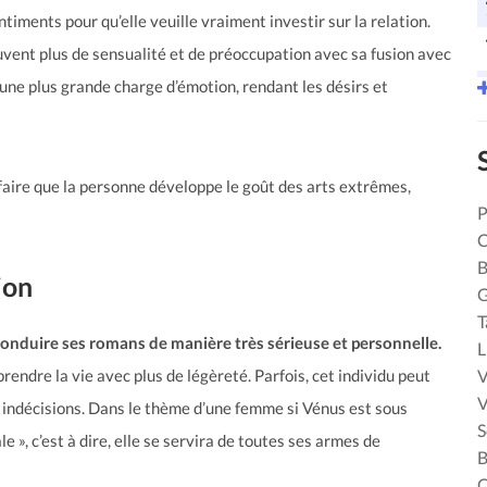
timents pour qu’elle veuille vraiment investir sur la relation.
uvent plus de sensualité et de préoccupation avec sa fusion avec
r une plus grande charge d’émotion, rendant les désirs et
faire que la personne développe le goût des arts extrêmes,
P
C
B
ion
T
onduire ses romans de manière très sérieuse et personnelle.
L
V
 prendre la vie avec plus de légèreté. Parfois, cet individu peut
V
es indécisions. Dans le thème d’une femme si Vénus est sous
S
e », c’est à dire, elle se servira de toutes ses armes de
B
C