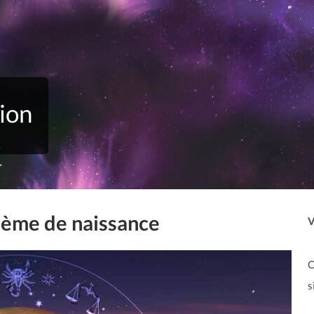
ion
hème de naissance
V
C
s