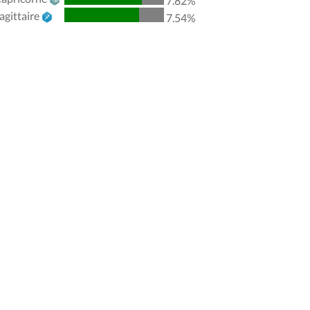
7.82%
agittaire
7.54%
Lune
Quadrature
Jupiter
7.23
Vénus
Quadrature
Mars
2.83
Jupiter
Sextile
Uranus
2.95
Uranus
Sextile
Neptune
0.98
Uranus
Trigone
Pluton
1.12
Neptune
Sextile
Pluton
0.13