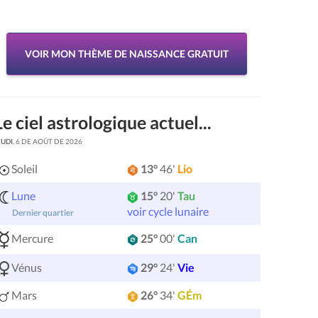
VOIR MON THÈME DE NAISSANCE GRATUIT
Le ciel astrologique actuel...
EUDI
, 6 DE AOÛT DE 2026
Soleil
13°
46'
Lio
Lune
15°
20'
Tau
voir cycle lunaire
Dernier quartier
Mercure
25°
00'
Can
Vénus
29°
24'
Vie
Mars
26°
34'
GÉm