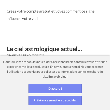
Créez votre compte gratuit et voyez comment ce signe
influence votre vie!
Le ciel astrologique actuel...
DIMANCHE
, 9 DE AOÛT DE 2026
Nous utilisons des cookies pour aider à personnaliser le contenu et vous offrir une
Soleil
16°
46'
Lion
expérience meilleure et plus sûre. En naviguant sur Astrolink, vous acceptez
l'utilisation des cookies pour collecter des informations sur le site et hors du
Lune
00°
15'
Cancer
site.
En savoir plus !
voir cycle lunaire
Dernier quartier
D'accord !
Mercure
29°
27'
Cancer
Vénus
02°
32'
Balance
Préférence en matière de cookies
Mars
28°
39'
Gémeaux