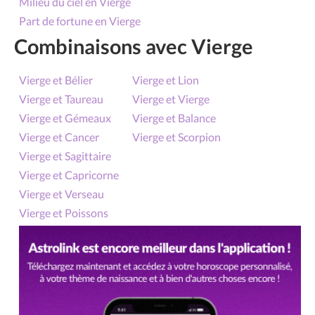
Milieu du ciel en Vierge
Part de fortune en Vierge
Combinaisons avec Vierge
Vierge et Bélier
Vierge et Lion
Vierge et Taureau
Vierge et Vierge
Vierge et Gémeaux
Vierge et Balance
Vierge et Cancer
Vierge et Scorpion
Vierge et Sagittaire
Vierge et Capricorne
Vierge et Verseau
Vierge et Poissons