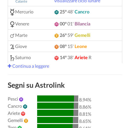
visualizzare ciclo lunare
Calante
Mercurio
25°
48'
Cancro
Venere
00°
01'
Bilancia
Marte
26°
59'
Gemelli
Giove
08°
15'
Leone
Saturno
14°
38'
Ariete
R
Continua a leggere
Urano
05°
11'
Gemelli
Nettuno
04°
10'
Ariete
R
Segni su Astrolink
Plutone
04°
02'
Acquario
R
Pesci
8.94%
00°
51'
Toro
R
Chirone
Cancro
8.86%
Ariete
8.81%
Lilith
25°
39'
Sagittario
Gemelli
8.65%
Toro
Nodo Nord
29°
54'
Acquario
R