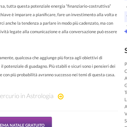
sa, tutta questa potenziale energia “finanziario-costruttiva”
hiave è imparare a pianificare, fare un investimento alla volta e
rci anche la tendenza a parlare in modo più cadenzato, ma con
tività legate alla comunicazione e alla conversazione può essere
mente, qualcosa che aggiunge più forza agli obiettivi di
P
l potenziale di guadagno. Più stabili e sicuri sono i pensieri dei
C
 e con più probabilità avranno successo nei temi di questa casa.
A
G
T
rcurio in Astrologia
L
A
V
S
 TEMA NATALE GRATUITO