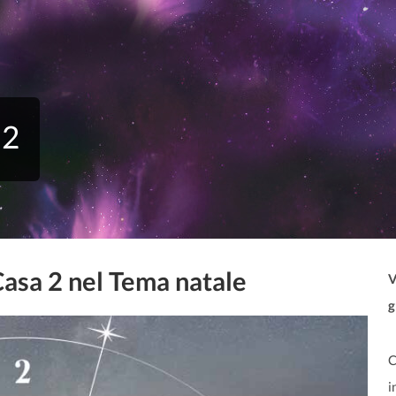
 2
Casa 2 nel Tema natale
V
g
C
i