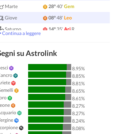
Marte
28°
40'
Gem
Giove
08°
48'
Leo
Saturno
14°
35'
Ari
R
Continua a leggere
Urano
05°
15'
Gem
Segni su Astrolink
Nettuno
04°
08'
Ari
R
Plutone
03°
58'
Acq
R
esci
8.95%
ancro
8.85%
00°
51'
Tor
R
Chirone
riete
8.81%
Lilith
25°
56'
Sag
emelli
8.65%
oro
8.61%
Nodo Nord
29°
51'
Acq
R
eone
8.27%
cquario
8.27%
Aspetti attivi
sfere
ergine
8.24%
corpione
8.08%
Sole
Congiunzione
Giove
7.99