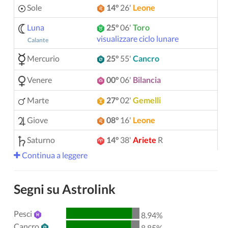
Sole
14°
26'
Leone
Luna
25°
06'
Toro
visualizzare ciclo lunare
Calante
Mercurio
25°
55'
Cancro
Venere
00°
06'
Bilancia
Marte
27°
02'
Gemelli
Giove
08°
16'
Leone
Saturno
14°
38'
Ariete
R
Continua a leggere
Urano
05°
11'
Gemelli
Nettuno
04°
10'
Ariete
R
Segni su Astrolink
Plutone
04°
02'
Acquario
R
Pesci
8.94%
00°
51'
Toro
R
Chirone
Cancro