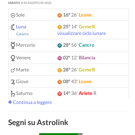
SABATO
, 8 IN AGOSTO IN 2026
Sole
16°
26'
Leone
Luna
25°
14'
Gemelli
visualizzare ciclo lunare
Calante
Mercurio
28°
56'
Cancro
Venere
02°
12'
Bilancia
Marte
28°
26'
Gemelli
Giove
08°
43'
Leone
Saturno
14°
36'
Ariete
R
Continua a leggere
Urano
05°
14'
Gemelli
Nettuno
04°
08'
Ariete
R
Segni su Astrolink
Plutone
03°
59'
Acquario
R