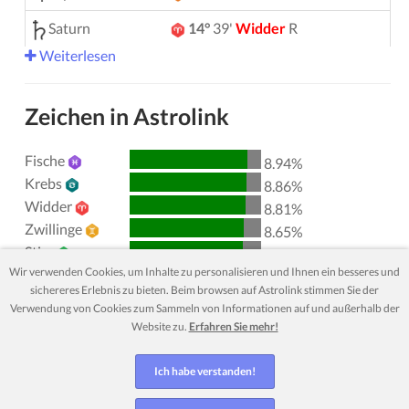
Saturn
14°
39'
Widder
R
Weiterlesen
Uranus
05°
10'
Zwillinge
Neptun
04°
11'
Widder
R
Zeichen in Astrolink
Pluto
04°
03'
Wassermann
R
Fische
8.94%
00°
51'
Stier
R
Chiron
Krebs
8.86%
Widder
8.81%
Lilith
25°
34'
Schütze
Zwillinge
8.65%
Stier
Nordknoten
29°
54'
Wassermann
R
8.61%
Wir verwenden Cookies, um Inhalte zu personalisieren und Ihnen ein besseres und
Löwe
8.27%
sichereres Erlebnis zu bieten. Beim browsen auf Astrolink stimmen Sie der
Wassermann
8.27%
Aktive Aspekte
Orbis
Verwendung von Cookies zum Sammeln von Informationen auf und außerhalb der
Jungfrau
8.24%
Website zu.
Erfahren Sie mehr!
Sonne
Quadratur
Mond
0.55
Skorpion
8.08%
Waage
7.91%
Sonne
Konjunktion
Jupiter
5.61
Ich habe verstanden!
Steinbock
7.82%
Sonne
Trigon
Saturn
0.95