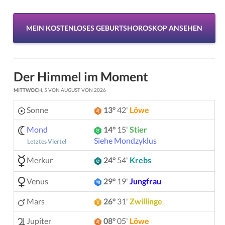
MEIN KOSTENLOSES GEBURTSHOROSKOP ANSEHEN
Der Himmel im Moment
MITTWOCH
, 5 VON AUGUST VON 2026
Sonne
13°
42'
Löwe
Mond
14°
15'
Stier
Siehe Mondzyklus
Letztes Viertel
Merkur
24°
54'
Krebs
Venus
29°
19'
Jungfrau
Mars
26°
31'
Zwillinge
Jupiter
08°
05'
Löwe