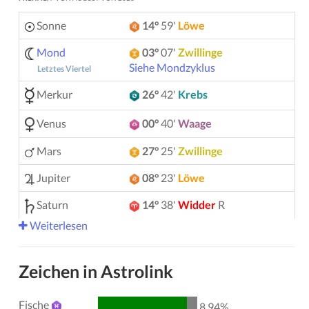
Sonne
14°
59'
Löwe
Mond
03°
07'
Zwillinge
Siehe Mondzyklus
Letztes Viertel
Merkur
26°
42'
Krebs
Venus
00°
40'
Waage
Mars
27°
25'
Zwillinge
Jupiter
08°
23'
Löwe
Saturn
14°
38'
Widder
R
Weiterlesen
Uranus
05°
12'
Zwillinge
Neptun
04°
10'
Widder
R
Zeichen in Astrolink
Pluto
04°
01'
Wassermann
R
Fische
8.94%