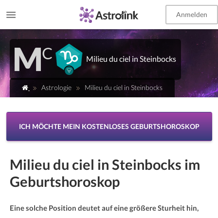
Anmelden
EN
Milieu du ciel in Steinbocks
Astrologie
Milieu du ciel in Steinbocks
ICH MÖCHTE MEIN KOSTENLOSES GEBURTSHOROSKOP
Milieu du ciel in Steinbocks im
Geburtshoroskop
Eine solche Position deutet auf eine größere Sturheit hin,