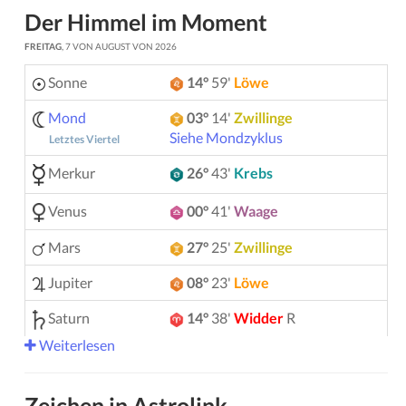
Der Himmel im Moment
FREITAG
, 7 VON AUGUST VON 2026
Sonne
14°
59'
Löwe
Mond
03°
14'
Zwillinge
Siehe Mondzyklus
Letztes Viertel
Merkur
26°
43'
Krebs
Venus
00°
41'
Waage
Mars
27°
25'
Zwillinge
Jupiter
08°
23'
Löwe
Saturn
14°
38'
Widder
R
Weiterlesen
Uranus
05°
12'
Zwillinge
Neptun
04°
10'
Widder
R
Zeichen in Astrolink