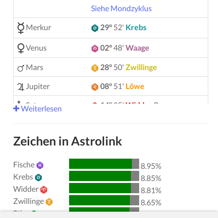
Siehe Mondzyklus
Merkur
29°
52'
Krebs
Venus
02°
48'
Waage
Mars
28°
50'
Zwillinge
Jupiter
08°
51'
Löwe
Saturn
14°
35'
Widder
R
Weiterlesen
Uranus
05°
15'
Zwillinge
Zeichen in Astrolink
Neptun
04°
07'
Widder
R
Fische
Pluto
03°
58'
Wassermann
R
8.95%
Krebs
8.85%
00°
51'
Stier
R
Chiron
Widder
8.81%
Zwillinge
8.65%
Lilith
25°
57'
Schütze
Stier
8.61%