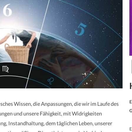
E
isches Wissen, die Anpassungen, die wir im Laufe des
G
ngen und unsere Fähigkeit, mit Widrigkeiten
ng, Instandhaltung, dem täglichen Leben, unserer
E