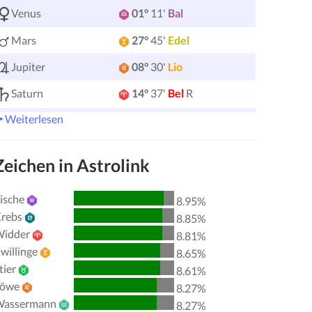
Venus
01°
11'
Bal
Mars
27°
45'
Edel
Jupiter
08°
30'
Lio
Saturn
14°
37'
Bel
R
Weiterlesen
Uranus
05°
13'
Edel
Neptun
04°
09'
Bel
R
Zeichen in Astrolink
Pluto
04°
00'
Ver
R
ische
8.95%
00°
51'
Tau
R
Chiron
rebs
8.85%
Lilith
25°
47'
Sag
idder
8.81%
willinge
8.65%
Nordknoten
29°
53'
Ver
R
tier
8.61%
Löwe
8.27%
Aktive Aspekte
Orbis
assermann
8.27%