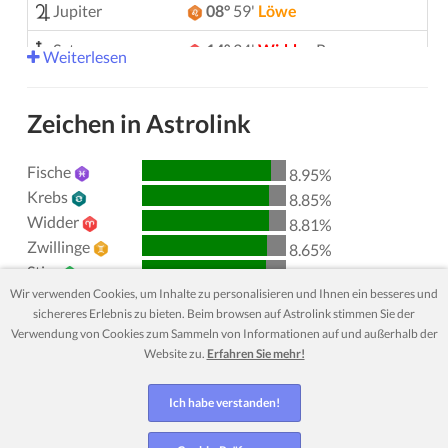
Jupiter
08°
59'
Löwe
Saturn
14°
34'
Widder
R
Weiterlesen
Uranus
05°
16'
Zwillinge
Zeichen in Astrolink
Neptun
04°
07'
Widder
R
Fische
Pluto
03°
57'
Wassermann
R
8.95%
Krebs
8.85%
00°
50'
Stier
R
Chiron
Widder
8.81%
Zwillinge
8.65%
Lilith
26°
01'
Schütze
Stier
8.61%
Wir verwenden Cookies, um Inhalte zu personalisieren und Ihnen ein besseres und
Löwe
Nordknoten
29°
49'
Wassermann
R
8.27%
sichereres Erlebnis zu bieten. Beim browsen auf Astrolink stimmen Sie der
Wassermann
8.27%
Verwendung von Cookies zum Sammeln von Informationen auf und außerhalb der
Jungfrau
8.24%
Aktive Aspekte
Orbis
Website zu.
Erfahren Sie mehr!
Skorpion
8.08%
Sonne
Trigon
Saturn
3.00
Waage
7.91%
Ich habe verstanden!
Steinbock
7.82%
Mond
Quadratur
Saturn
2.08
Schütze