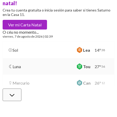
natal!
Crea tu cuenta gratuita o inicia sesión para saber si tienes Saturno
en la Casa 11.
Ver mi
Carta Natal
O céu no momento...
viernes
, 7 de agosto de 2026 | 02:39
Sol
Lea
14
°
38
Luna
Tou
27
°
56
Mercurio
Can
26
°
12
Venus
Lib
0
°
18
Marte
Gem
27
°
10