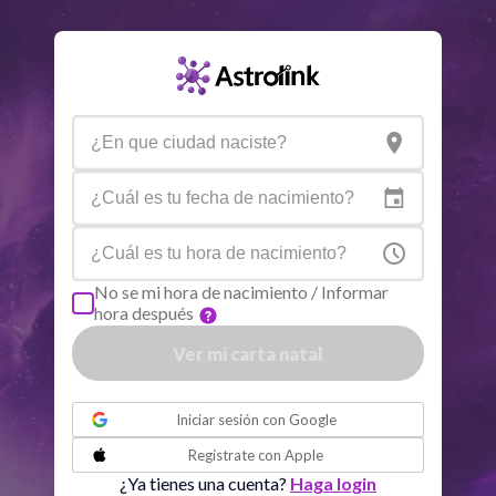
Nodo Norte
Aqu
29
°
53
R
Aspectos activos
Orbe
Sol
Conjunción
Júpiter
6.33
Sol
Trine
Saturno
0.00
No se mi hora de nacimiento / Informar
hora después
Luna
Sextil
Mercurio
1.74
Ver mi carta natal
o
Luna
Trine
Venus
2.37
Iniciar sesión con
Google
Regístrate con
Apple
Luna
Conjunción
Urano
7.25
¿Ya tienes una cuenta?
Haga login