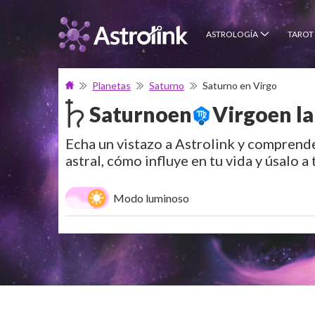
ASTROLOGÍA
TAROT
Planetas
Saturno
Saturno en Virgo
Saturno
en
Virgo
en l
Echa un vistazo a Astrolink y comprende
astral, cómo influye en tu vida y úsalo a 
Modo luminoso