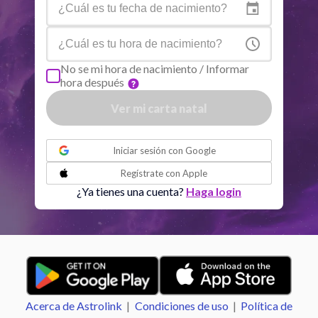
Sol
Conjunción
Júpiter
6.38
Sol
Trine
Saturno
0.07
No se mi hora de nacimiento / Informar
hora después
Luna
Sextil
Mercurio
2.66
Ver mi carta natal
o
Luna
Trine
Venus
1.43
Iniciar sesión con
Google
Regístrate con
Apple
Luna
Conjunción
Urano
6.24
¿Ya tienes una cuenta?
Haga login
Luna
Sextil
Neptuno
5.22
Luna
Trine
Plutón
5.08
Acerca de Astrolink
|
Condiciones de uso
|
Política de
Luna
Cuadratura
Nodo Norte
0.94