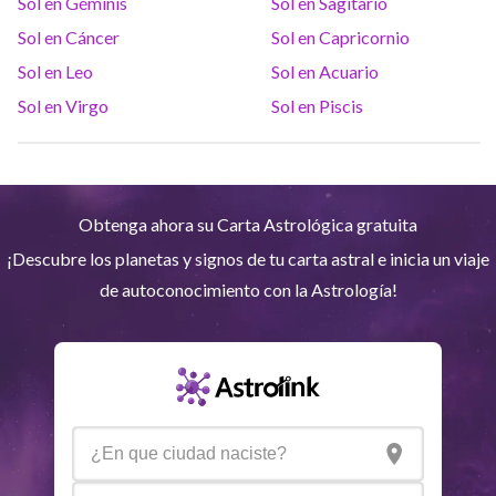
Sol en Géminis
Sol en Sagitario
Urano
Gem
5
°
11
Sol en Cáncer
Sol en Capricornio
Sol en Leo
Sol en Acuario
Neptuno
Ari
4
°
10
R
Sol en Virgo
Sol en Piscis
Plutón
Aqu
4
°
1
R
Obtenga ahora su Carta Astrológica gratuita
Quiron
Tou
0
°
51
R
¡Descubre los planetas y signos de tu carta astral e inicia un viaje
de autoconocimiento con la Astrología!
Lilit
Sag
25
°
41
Nodo Norte
Aqu
29
°
53
R
Aspectos activos
Orbe