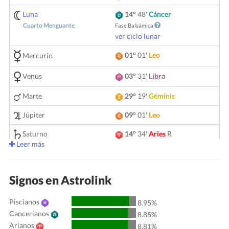
Luna
14°
48'
Cáncer
Cuarto Menguante
Fase Balsámica
ver ciclo lunar
01°
01'
Leo
Mercurio
Venus
03°
31'
Libra
Marte
29°
19'
Géminis
Júpiter
09°
01'
Leo
Saturno
14°
34'
Aries
R
Leer más
05°
16'
Géminis
Urano
Neptuno
04°
07'
Aries
R
Signos en Astrolink
Plutón
03°
57'
Acuario
R
Piscianos
8.95%
Cancerianos
00°
50'
Tauro
R
Quirón
8.85%
Arianos
8.81%