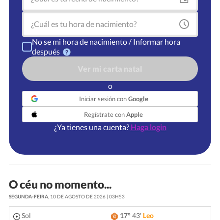
No se mi hora de nacimiento / Informar hora
después
Ver mi carta natal
o
Iniciar sesión con
Google
Regístrate con
Apple
¿Ya tienes una cuenta?
Haga login
O céu no momento...
SEGUNDA-FEIRA
, 10 DE AGOSTO DE 2026 | 03H53
Sol
17°
43'
Leo