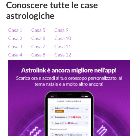
Conoscere tutte le case
astrologiche
Casa 1
Casa 5
Casa 9
Casa 2
Casa 6
Casa 10
Casa 3
Casa 7
Casa 11
Casa 4
Casa 8
Casa 12