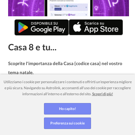
Casa 8 e tu...
Scoprite l'importanza della Casa {codice casa} nel vostro
tema natale.
Utilizziamo i cookie per personalizzare i contenuti e offrirti un'esperienza migliore
e più sicura. Navigando su Astrolink, acconsenti all'uso dei cookie per raccogliere
Crea il tuo account gratuito o effettua il login per scoprire se
informazioni all'interno e all'esterno del sito.
Scopri di più!
hai dei pianeti in questa casa e quali sono i suoi benefici!
Ho capito!
Preferenza sui cookie