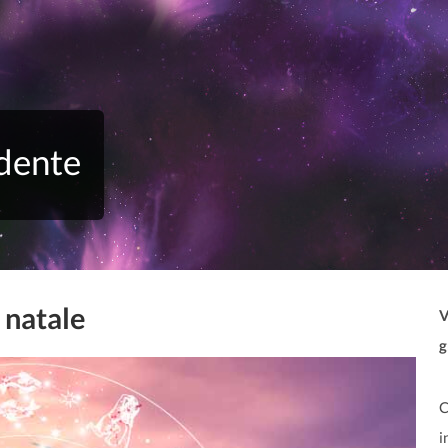
dente
 natale
V
g
C
i