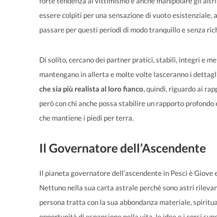
forte tendenza al vittimismo e anche manipolare gli altr
essere colpiti per una sensazione di vuoto esistenziale,
passare per questi periodi di modo tranquillo e senza ri
Di solito, cercano dei partner pratici, stabili, integri e m
mantengano in allerta e molte volte lasceranno i dettagli 
che sia più realista al loro fianco
, quindi, riguardo ai ra
però con chi anche possa stabilire un rapporto profond
che mantiene i piedi per terra.
Il Governatore dell’Ascendente
Il pianeta governatore dell’ascendente in Pesci è Giove e
Nettuno nella sua carta astrale perché sono astri rilevan
persona tratta con la sua abbondanza materiale, spirituale 
opportunità di espansione nella vita, le idee e i corsi supe