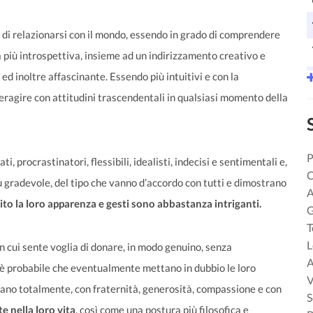
 di relazionarsi con il mondo, essendo in grado di comprendere
a più introspettiva, insieme ad un indirizzamento creativo e
ed inoltre affascinante. Essendo più intuitivi e con la
nteragire con attitudini trascendentali in qualsiasi momento della
P
, procrastinatori, flessibili, idealisti, indecisi e sentimentali e,
C
 gradevole, del tipo che vanno d’accordo con tutti e dimostrano
A
lito la loro apparenza e gesti sono abbastanza intriganti.
G
T
L
i in cui sente voglia di donare, in modo genuino, senza
A
è probabile che eventualmente mettano in dubbio le loro
V
ineano totalmente, con fraternità, generosità, compassione e con
S
e nella loro vita
, così come una postura più filosofica e