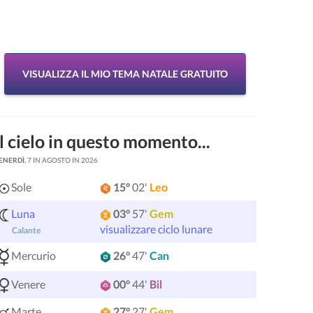
VISUALIZZA IL MIO TEMA NATALE GRATUITO
Il cielo in questo momento...
ENERDÌ
, 7 IN AGOSTO IN 2026
Sole
15°
02'
Leo
Luna
03°
57'
Gem
visualizzare ciclo lunare
Calante
Mercurio
26°
47'
Can
Venere
00°
44'
Bil
Marte
27°
27'
Gem