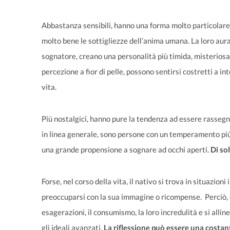
Abbastanza sensibili, hanno una forma molto particolare
molto bene le sottigliezze dell’anima umana. La loro aur
sognatore, creano una personalità più timida, misteriosa 
percezione a fior di pelle, possono sentirsi costretti a i
vita.
Più nostalgici, hanno pure la tendenza ad essere rassegnati
in linea generale, sono persone con un temperamento più
una grande propensione a sognare ad occhi aperti.
Di so
Forse, nel corso della vita, il nativo si trova in situazion
preoccuparsi con la sua immagine o ricompense. Perciò, 
esagerazioni, il consumismo, la loro incredulità e si all
gli ideali avanzati.
La riflessione può essere una costant