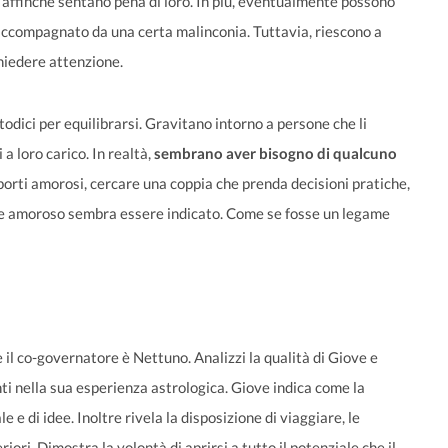
i affinché sentano pena di loro. In più, eventualmente possono
 accompagnato da una certa malinconia. Tuttavia, riescono a
chiedere attenzione.
etodici per equilibrarsi. Gravitano intorno a persone che li
a loro carico. In realtà,
sembrano aver bisogno di qualcuno
pporti amorosi, cercare una coppia che prenda decisioni pratiche,
o e amoroso sembra essere indicato. Come se fosse un legame
 il co-governatore è Nettuno. Analizzi la qualità di Giove e
ti nella sua esperienza astrologica. Giove indica come la
e di idee. Inoltre rivela la disposizione di viaggiare, le
riori. Dimostra la volontà di aprirsi a tutto il potenziale che il