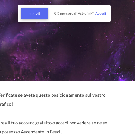
Iscriviti
Già membro di Astrolink?
Accedi
erificate se avete questo posizionamento sul vostro
rafico!
rea il tuo account gratuito o accedi per vedere se ne sei
n possesso Ascendente in Pesci .