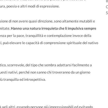
B
ura, poesia e altri modi di espressione.
C
S
sione di non avere quasi direzione, sono altamente mutabili e
mitate.
Hanno una natura irrequieta che li impulsiva sempre
za per la pace, tranquillità e contemplazione invece della
, può elevare le capacità di comprensione spirituale del nativo
o, scorrevole, del tipo che sembra adattarsi facilmente a
questi nativi, perché non sanno chi troveranno da un giorno
iù tranquilla ed introspettiva.
agli altri, essendo persone più impressionabili ed evitando