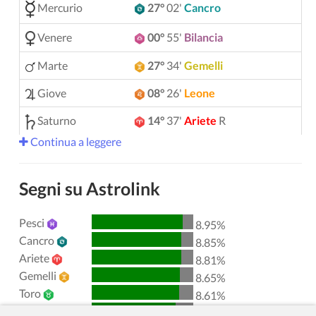
Mercurio
27°
02'
Cancro
Venere
00°
55'
Bilancia
Marte
27°
34'
Gemelli
Giove
08°
26'
Leone
Saturno
14°
37'
Ariete
R
Continua a leggere
Urano
05°
12'
Gemelli
Nettuno
04°
09'
Ariete
R
Segni su Astrolink
Plutone
04°
01'
Acquario
R
Pesci
8.95%
00°
51'
Toro
R
Chirone
Cancro
8.85%
Ariete
8.81%
Lilith
25°
45'
Sagittario
Gemelli
8.65%
Toro
Nodo Nord
29°
53'
Acquario
R
8.61%
Leone
8.27%