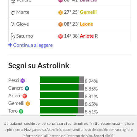
Marte
27°
25'
Gemelli
Giove
08°
23'
Leone
Saturno
14°
38'
Ariete
R
Continua a leggere
Urano
05°
12'
Gemelli
Nettuno
04°
10'
Ariete
R
Segni su Astrolink
Plutone
04°
01'
Acquario
R
Pesci
8.94%
00°
51'
Toro
R
Chirone
Cancro
8.85%
Ariete
8.81%
Lilith
25°
43'
Sagittario
Gemelli
8.65%
Toro
Nodo Nord
29°
53'
Acquario
R
8.61%
Leone
8.27%
Utilizziamo i cookie per personalizzare i contenuti e offrirti un'esperienza migliore
Acquario
8.27%
Aspetti attivi
sfere
e più sicura. Navigando su Astrolink, acconsenti all'uso dei cookie per raccogliere
Vergine
8.24%
informazioni all'interno e all'esterno del sito.
Scopri di più!