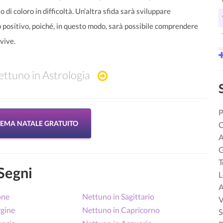
o di coloro in difficoltà. Un’altra sfida sarà sviluppare
lto positivo, poiché, in questo modo, sarà possibile comprendere
 vive.
ttuno in Astrologia
P
 TEMA NATALE GRATUITO
C
A
G
T
Segni
L
A
one
Nettuno in Sagittario
V
rgine
Nettuno in Capricorno
S