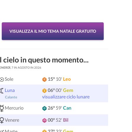
VISUALIZZA IL MIO TEMA NATALE GRATUITO
Il cielo in questo momento...
ENERDÌ
, 7 IN AGOSTO IN 2026
Sole
15°
10'
Leo
Luna
06°
00'
Gem
visualizzare ciclo lunare
Calante
Mercurio
26°
59'
Can
Venere
00°
52'
Bil
Marte
27°
33'
Gem