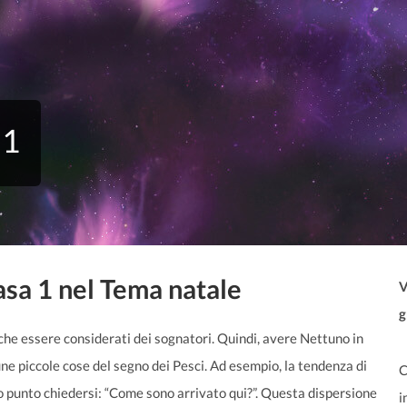
 1
asa 1 nel Tema natale
V
g
he essere considerati dei sognatori. Quindi, avere Nettuno in
ne piccole cose del segno dei Pesci. Ad esempio, la tendenza di
C
o punto chiedersi: “Come sono arrivato qui?”. Questa dispersione
i