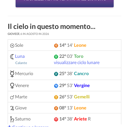
Il cielo in questo momento...
GIOVEDÌ
, 6 IN AGOSTO IN 2026
Sole
14°
14'
Leone
Luna
22°
03'
Toro
visualizzare ciclo lunare
Calante
Mercurio
25°
38'
Cancro
Venere
29°
53'
Vergine
Marte
26°
53'
Gemelli
Giove
08°
13'
Leone
Saturno
14°
38'
Ariete
R