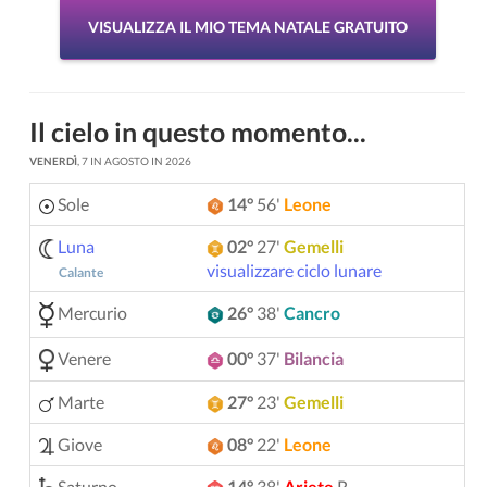
VISUALIZZA IL MIO TEMA NATALE GRATUITO
Il cielo in questo momento...
VENERDÌ
, 7 IN AGOSTO IN 2026
Sole
14°
56'
Leone
Luna
02°
27'
Gemelli
visualizzare ciclo lunare
Calante
Mercurio
26°
38'
Cancro
Venere
00°
37'
Bilancia
Marte
27°
23'
Gemelli
Giove
08°
22'
Leone
Saturno
14°
38'
Ariete
R