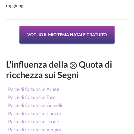
raggiungi.
VOGLIO IL MIO TEMA NATALE GRATUITO
L'influenza della
Quota di
ricchezza sui Segni
Parte di fortuna in Ariete
Parte di fortuna in Toro
Parte di fortuna in Gemelli
Parte di fortuna in Cancro
Parte di fortuna in Leone
Parte di fortuna in Vergine