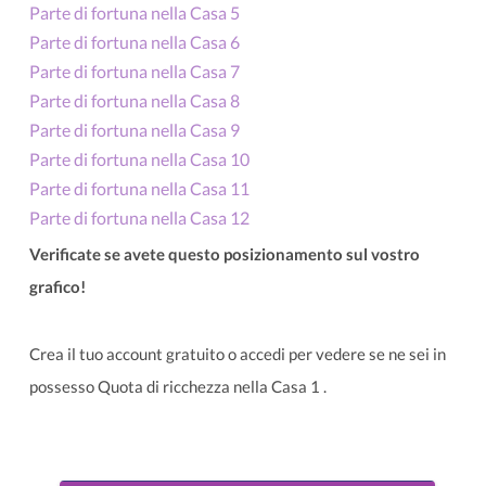
Parte di fortuna nella Casa 5
Parte di fortuna nella Casa 6
Parte di fortuna nella Casa 7
Parte di fortuna nella Casa 8
Parte di fortuna nella Casa 9
Parte di fortuna nella Casa 10
Parte di fortuna nella Casa 11
Parte di fortuna nella Casa 12
Verificate se avete questo posizionamento sul vostro
grafico!
Crea il tuo account gratuito o accedi per vedere se ne sei in
possesso Quota di ricchezza nella Casa 1 .