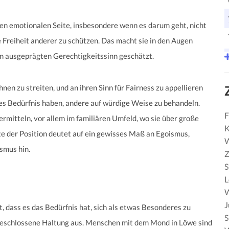
en emotionalen Seite, insbesondere wenn es darum geht, nicht
e Freiheit anderer zu schützen. Das macht sie in den Augen
ren ausgeprägten Gerechtigkeitssinn geschätzt.
hnen zu streiten, und an ihren Sinn für Fairness zu appellieren
ndes Bedürfnis haben, andere auf würdige Weise zu behandeln.
F
rmitteln, vor allem im familiären Umfeld, wo sie über große
K
te der Position deutet auf ein gewisses Maß an Egoismus,
W
ismus hin.
Z
S
W
J
 dass es das Bedürfnis hat, sich als etwas Besonderes zu
S
ufgeschlossene Haltung aus. Menschen mit dem Mond in Löwe sind