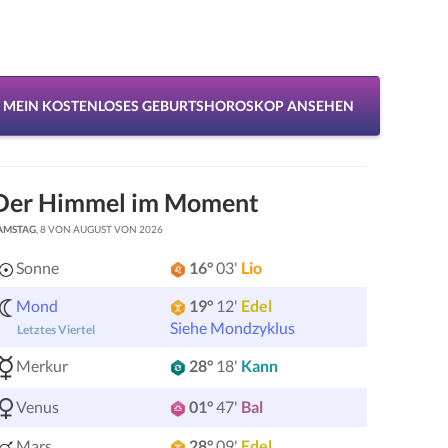
MEIN KOSTENLOSES GEBURTSHOROSKOP ANSEHEN
Der Himmel im Moment
AMSTAG
, 8 VON AUGUST VON 2026
Sonne
16°
03'
Lio
Mond
19°
12'
Edel
Siehe Mondzyklus
Letztes Viertel
Merkur
28°
18'
Kann
Venus
01°
47'
Bal
Mars
28°
09'
Edel