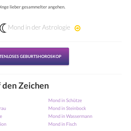
e Dinge lieber gesammelter angehen.
Mond in der Astrologie
STENLOSES GEBURTSHOROSKOP
 den Zeichen
Mond in Schütze
rau
Mond in Steinbock
e
Mond in Wassermann
ion
Mond in Fisch