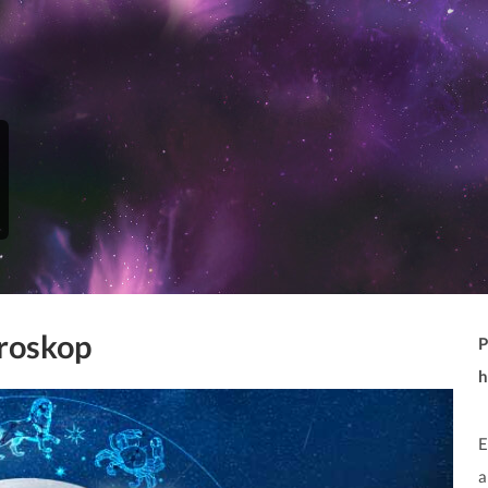
roskop
P
h
E
a