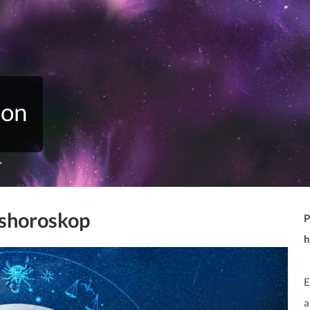
ion
tshoroskop
P
h
E
a