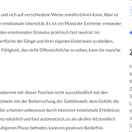
ist und sich auf verschiedene Weise manifestieren kann. Aber es
e emotionale Intensität. Es ist ein Mond der Extreme: entweder
den emotionalen Stimulus praktisch fast neutral. Im
erfläche der Dinge und ihrer eigenen Emotionen zu bleiben,
 Fähigkeit, das nicht Offensichtliche zu sehen, kann für manche
F
K
W
Z
eborene mit dieser Position nicht ausschließlich mit den
S
elmehr mit der Beherrschung der Gefühlswelt, dem Gefühl, die
 Sie scheinen unbewusst durch intensive emotionale Erlebnisse
W
J
z natürlich und fast automatisch, so als ob dies letztendlich
S
ruhigeren Phase befinden, kann ein gewisses Bedürfnis