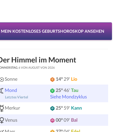
MEIN KOSTENLOSES GEBURTSHOROSKOP ANSEHEN
Der Himmel im Moment
ONNERSTAG
, 6 VON AUGUST VON 2026
Sonne
14°
29'
Lio
Mond
25°
46'
Tau
Siehe Mondzyklus
Letztes Viertel
Merkur
25°
59'
Kann
Venus
00°
09'
Bal
Mars
27°
04'
Edel