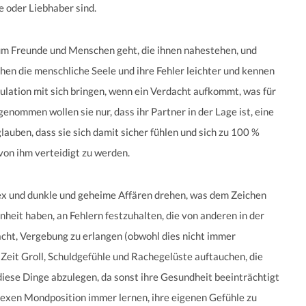
oder Liebhaber sind.
 um Freunde und Menschen geht, die ihnen nahestehen, und
hen die menschliche Seele und ihre Fehler leichter und kennen
ulation mit sich bringen, wenn ein Verdacht aufkommt, was für
enommen wollen sie nur, dass ihr Partner in der Lage ist, eine
lauben, dass sie sich damit sicher fühlen und sich zu 100 %
von ihm verteidigt zu werden.
Sex und dunkle und geheime Affären drehen, was dem Zeichen
heit haben, an Fehlern festzuhalten, die von anderen in der
ht, Vergebung zu erlangen (obwohl dies nicht immer
 Zeit Groll, Schuldgefühle und Rachegelüste auftauchen, die
iese Dinge abzulegen, da sonst ihre Gesundheit beeinträchtigt
xen Mondposition immer lernen, ihre eigenen Gefühle zu