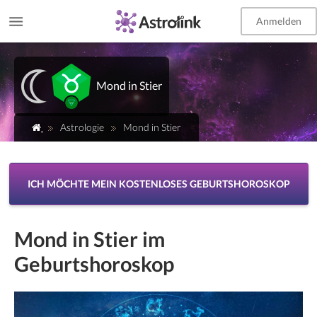
Anmelden
EN
Mond in Stier
Astrologie
Mond in Stier
ICH MÖCHTE MEIN KOSTENLOSES GEBURTSHOROSKOP
Mond in Stier im
Geburtshoroskop