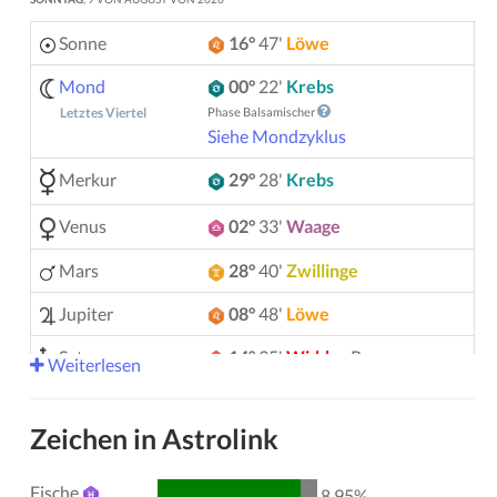
Sonne
16°
47'
Löwe
Mond
00°
22'
Krebs
Phase Balsamischer
Letztes Viertel
Siehe Mondzyklus
Merkur
29°
28'
Krebs
Venus
02°
33'
Waage
Mars
28°
40'
Zwillinge
Jupiter
08°
48'
Löwe
Saturn
14°
35'
Widder
R
Weiterlesen
Uranus
05°
15'
Zwillinge
Zeichen in Astrolink
Neptun
04°
08'
Widder
R
Fische
Pluto
03°
58'
Wassermann
R
8.95%