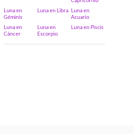
Capricornio
Luna en
Luna en Libra
Luna en
Géminis
Acuario
Luna en
Luna en
Luna en Piscis
Cáncer
Escorpio