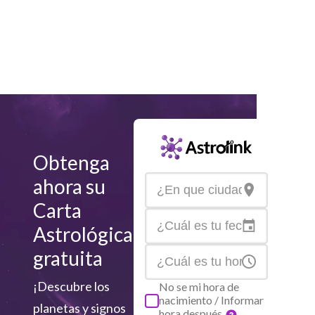
Obtenga
ahora su
Carta
Astrológica
gratuita
¡Descubre los
No se mi hora de
nacimiento / Informar
planetas y signos
hora después