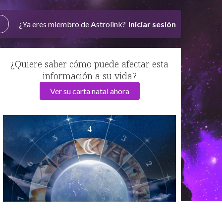
¿Ya eres miembro de Astrolink?
Iniciar sesión
¿Quiere saber cómo puede afectar esta
información a su vida?
Ver su carta natal ahora