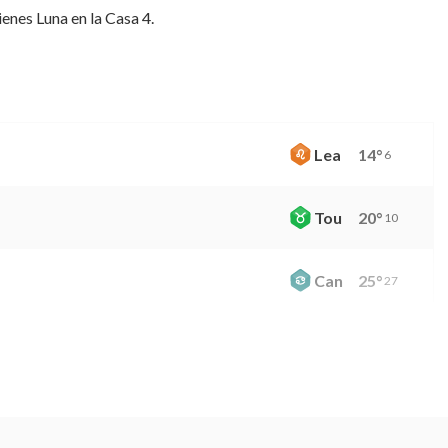
ienes Luna en la Casa 4.
Lea
14
°
6
Tou
20
°
10
Can
25
°
27
Vir
29
°
45
Gem
26
°
48