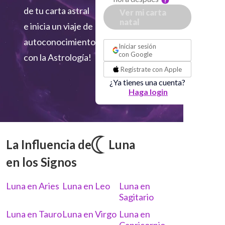
de tu carta astral
Ver mi carta
natal
e inicia un viaje de
o
autoconocimiento
Iniciar sesión
con
Google
con la Astrología!
Regístrate con
Apple
¿Ya tienes una cuenta?
Haga login
La Influencia de
Luna
en los Signos
Luna en Aries
Luna en Leo
Luna en
Sagitario
Luna en Tauro
Luna en Virgo
Luna en