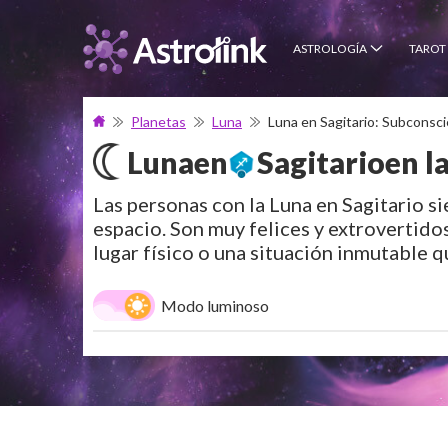
ASTROLOGÍA
TAROT
Planetas
Luna
Luna en Sagitario: Subconsci
Luna
en
Sagitario
en l
Las personas con la Luna en Sagitario s
espacio. Son muy felices y extrovertido
lugar físico o una situación inmutable q
Modo luminoso