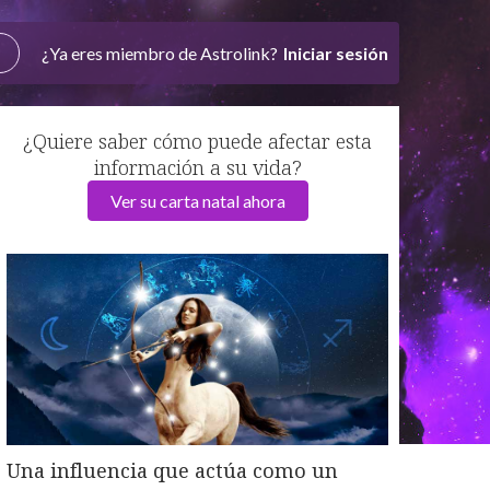
¿Ya eres miembro de Astrolink?
Iniciar sesión
¿Quiere saber cómo puede afectar esta
información a su vida?
Ver su carta natal ahora
Una influencia que actúa como un