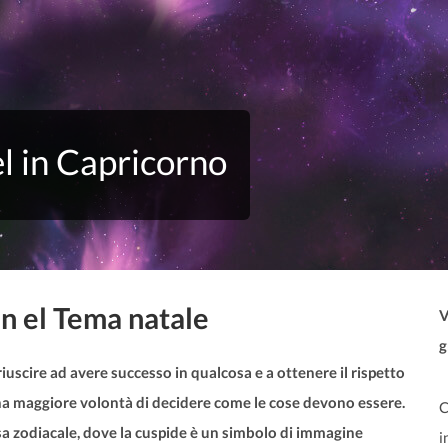
el in Capricorno
in el Tema natale
V
g
uscire ad avere successo in qualcosa e a ottenere il rispetto
una maggiore volontà di decidere come le cose devono essere.
C
 zodiacale, dove la cuspide è un simbolo di immagine
i