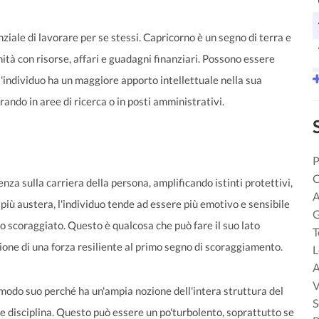
iale di lavorare per se stessi. Capricorno è un segno di terra e
ità con risorse, affari e guadagni finanziari. Possono essere
 l'individuo ha un maggiore apporto intellettuale nella sua
ndo in aree di ricerca o in posti amministrativi.
P
C
enza sulla carriera della persona, amplificando istinti protettivi,
A
iù austera, l'individuo tende ad essere più emotivo e sensibile
G
o scoraggiato. Questo è qualcosa che può fare il suo lato
T
one di una forza resiliente al primo segno di scoraggiamento.
L
A
V
 modo suo perché ha un'ampia nozione dell'intera struttura del
S
e disciplina. Questo può essere un po'turbolento, soprattutto se