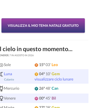
VISUALIZZA IL MIO TEMA NATALE GRATUITO
Il cielo in questo momento...
ENERDÌ
, 7 IN AGOSTO IN 2026
Sole
15°
03'
Leo
Luna
04°
10'
Gem
visualizzare ciclo lunare
Calante
Mercurio
26°
48'
Can
Venere
00°
45'
Bil
Marte
27°
28'
Gem