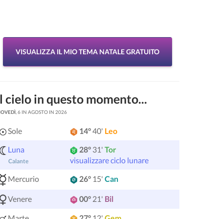
VISUALIZZA IL MIO TEMA NATALE GRATUITO
Il cielo in questo momento...
IOVEDÌ
, 6 IN AGOSTO IN 2026
Sole
14°
40'
Leo
Luna
28°
31'
Tor
visualizzare ciclo lunare
Calante
Mercurio
26°
15'
Can
Venere
00°
21'
Bil
Marte
27°
12'
Gem