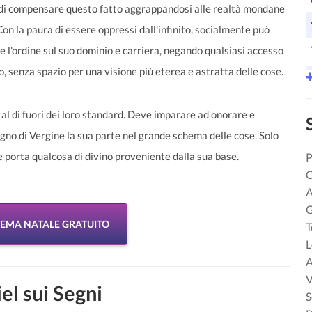
 di compensare questo fatto aggrappandosi alle realtà mondane
 Con la paura di essere oppressi dall'infinito, socialmente può
e l'ordine sul suo dominio e carriera, negando qualsiasi accesso
o, senza spazio per una visione più eterea e astratta delle cose.
l di fuori dei loro standard. Deve imparare ad onorare e
gno di Vergine la sua parte nel grande schema delle cose. Solo
che porta qualcosa di divino proveniente dalla sua base.
P
C
A
G
 TEMA NATALE GRATUITO
T
L
A
V
el sui Segni
S