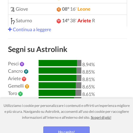
Giove
08°
16'
Leone
Saturno
14°
38'
Ariete
R
Continua a leggere
Urano
05°
11'
Gemelli
Nettuno
04°
10'
Ariete
R
Segni su Astrolink
Plutone
04°
02'
Acquario
R
Pesci
8.94%
00°
51'
Toro
R
Chirone
Cancro
8.85%
Ariete
8.81%
Lilith
25°
39'
Sagittario
Gemelli
8.65%
Toro
Nodo Nord
29°
54'
Acquario
R
8.61%
Leone
8.27%
Utilizziamo i cookie per personalizzare i contenuti e offrirti un'esperienza migliore
Acquario
8.27%
Aspetti attivi
sfere
e più sicura. Navigando su Astrolink, acconsenti all'uso dei cookie per raccogliere
Vergine
8.24%
informazioni all'interno e all'esterno del sito.
Scopri di più!
Sole
Congiunzione
Giove
6.19
Scorpione
8.08%
Bilancia
7.91%
Sole
Trigono
Saturno
0.19
Ho capito!