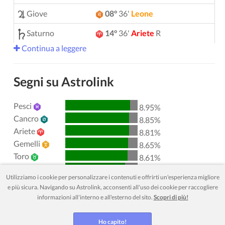
Giove
08°
36'
Leone
Saturno
14°
36'
Ariete
R
Continua a leggere
Urano
05°
13'
Gemelli
Nettuno
04°
09'
Ariete
R
Segni su Astrolink
Plutone
04°
00'
Acquario
R
Pesci
8.95%
00°
51'
Toro
R
Chirone
Cancro
8.85%
Ariete
8.81%
Lilith
25°
49'
Sagittario
Gemelli
8.65%
Toro
Nodo Nord
29°
52'
Acquario
R
8.61%
Leone
8.27%
Utilizziamo i cookie per personalizzare i contenuti e offrirti un'esperienza migliore
Acquario
8.27%
Aspetti attivi
sfere
e più sicura. Navigando su Astrolink, acconsenti all'uso dei cookie per raccogliere
Vergine
8.24%
informazioni all'interno e all'esterno del sito.
Scopri di più!
Sole
Sestile
Luna
0.83
Scorpione
8.08%
Bilancia
7.91%
Sole
Congiunzione
Giove
7.29
Ho capito!